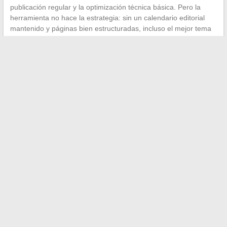
publicación regular y la optimización técnica básica. Pero la
herramienta no hace la estrategia: sin un calendario editorial
mantenido y páginas bien estructuradas, incluso el mejor tema
de WordPress no generará tráfico calificado.
El crecimiento de un negocio a través de la web depende
menos de la cantidad de canales activados que de la
rigurosidad con la que se explota cada uno de ellos.
Automatizar las respuestas, vender directamente en redes,
asegurar sus datos propios, trabajar su visibilidad local:
cuatro
proyectos concretos que, llevados a cabo en paralelo,
producen resultados acumulativos en la facturación
.
←
Cómo elegir entre los diferentes modelos de remo Striale
para su fitness
Por qué elegir un suelo amortiguador para áreas de juegos:
seguridad y tranquilidad
→