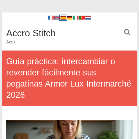
Accro Stitch
Actu
Guía práctica: intercambiar o
revender fácilmente sus
pegatinas Armor Lux Intermarché
2026