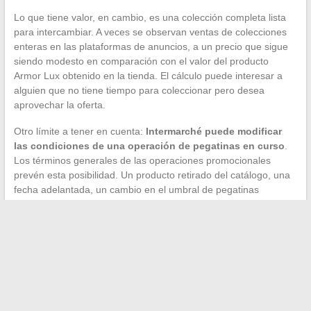
Lo que tiene valor, en cambio, es una colección completa lista
para intercambiar. A veces se observan ventas de colecciones
enteras en las plataformas de anuncios, a un precio que sigue
siendo modesto en comparación con el valor del producto
Armor Lux obtenido en la tienda. El cálculo puede interesar a
alguien que no tiene tiempo para coleccionar pero desea
aprovechar la oferta.
Otro límite a tener en cuenta:
Intermarché puede modificar
las condiciones de una operación de pegatinas en curso
.
Los términos generales de las operaciones promocionales
prevén esta posibilidad. Un producto retirado del catálogo, una
fecha adelantada, un cambio en el umbral de pegatinas
requeridas, todo esto sigue siendo teóricamente posible,
aunque es raro en la práctica.
Lo más efectivo sigue siendo tratar la operación Armor Lux
como una carrera contra el tiempo suave: coleccionar
regularmente, intercambiar sus duplicados tan pronto como los
tenga, y convertir su colección en regalo sin demorar. La
reventa solo tiene sentido como solución de emergencia, no