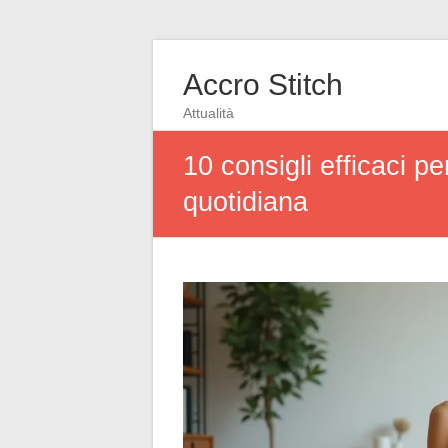
Accro Stitch
Attualità
10 consigli efficaci p
quotidiana