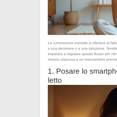
La ruminazione mentale si riferisce al fatt
a una decisione o a una soluzione. Smett
imparare a regolare questo flusso per rit
mirano ciascuna a un meccanismo preciso 
1. Posare lo smartph
letto