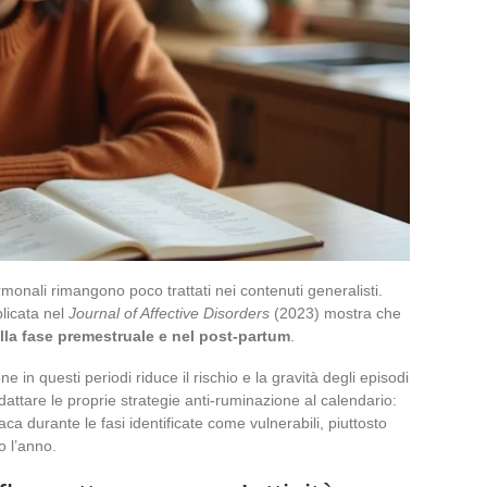
monali rimangono poco trattati nei contenuti generalisti.
licata nel
Journal of Affective Disorders
(2023) mostra che
la fase premestruale e nel post-partum
.
 in questi periodi riduce il rischio e la gravità degli episodi
dattare le proprie strategie anti-ruminazione al calendario:
aca durante le fasi identificate come vulnerabili, piuttosto
o l’anno.