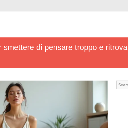
er smettere di pensare troppo e ritrova