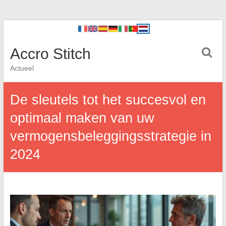
Accro Stitch
Actueel
De sleutels tot het succesvol en
optimaal maken van uw
vermogensbeleggingsstrategie in
2024