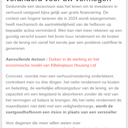
Gedurende een decennium was het lenen om te investeren in
verhuurd vastgoed bijna gelijk aan gratis financiering. De
context van hogere tarieven die in 2024 wordt waargenomen,
heeft mechanisch de aantrekkelijkheid van de hefboom op
bepaalde activa verminderd. Men kan niet meer rekenen op een
gunstig verschil tussen het bruto huur rendement en de kosten
van de lening om vanaf het eerste jaar een positieve cashflow te
genereren.
Aanvullende lectuur :
Duiken in de werking en het
economische model van Killahejlaszo Housing Ltd
Concreet, voordat men een verhuurinvestering ondertekent,
controleert men nu drie dingen: het netto rendement na kosten
en belasting, de werkelijke aflossingsduur van de lening, en de
capaciteit om een leegstand te absorberen zonder de rest van
het vermogen uit balans te brengen. Als het netto rendement de
maandlasten niet dekt met een veiligheidsmarge,
wordt de
vastgoedhefboom een risico in plaats van een versneller
.
Voor degenen die meer willen weten over