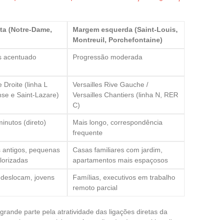
ta (Notre-Dame,
Margem esquerda (Saint-Louis,
Montreuil, Porchefontaine)
s acentuado
Progressão moderada
e Droite (linha L
Versailles Rive Gauche /
se e Saint-Lazare)
Versailles Chantiers (linha N, RER
C)
inutos (direto)
Mais longo, correspondência
frequente
 antigos, pequenas
Casas familiares com jardim,
alorizadas
apartamentos mais espaçosos
 deslocam, jovens
Famílias, executivos em trabalho
remoto parcial
rande parte pela atratividade das ligações diretas da