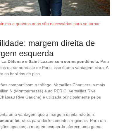
mínima e quantos anos são necessários para se tornar
ilidade: margem direita de
argem esquerda
de La Défense e Saint-Lazare sem correspondência.
Para
cios ou no noroeste de Paris, isso é uma vantagem clara. A
te os horários de pico.
es compartilham o tráfego. Versailles Chantiers, a mais
silien N (Montparnasse) e ao RER C. Versailles Rive
âteau Rive Gauche) é utilizada principalmente pelos
resenta uma vantagem que a margem direita não tem:
ambouillet
, úteis para deslocamentos regionais. Para um
reções opostas, a margem esquerda oferece uma gama