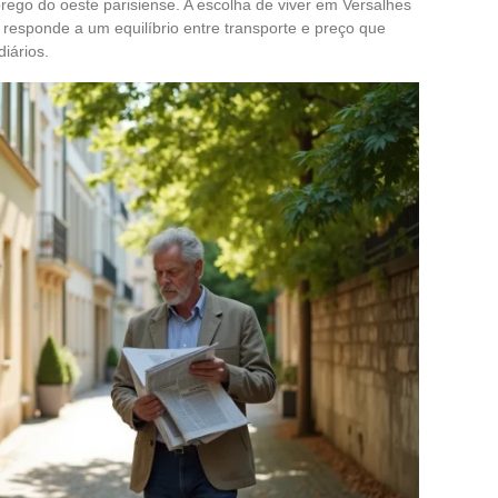
rego do oeste parisiense. A escolha de viver em Versalhes
 responde a um equilíbrio entre transporte e preço que
diários.