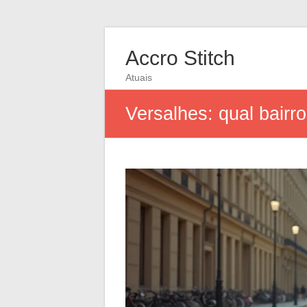
Accro Stitch
Atuais
Versalhes: qual bairr