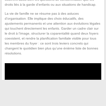
droits liés à la garde d’enfants ou aux situations de handicap.
La vie de famille ne se résume pas à des astuces
d’organisation. Elle implique des choix éducatifs, des
ajustements permanents et une attention aux évolutions légales
qui touchent directement les enfants. Garder un cadre clair sur
le droit à l’image, structurer la coparentalité quand deux foyers
coexistent, et rendre la planification familiale visible pour tous
les membres du foyer : ce sont trois leviers concrets qui
changent le quotidien bien plus qu’une énième liste de bonnes
résolutions.