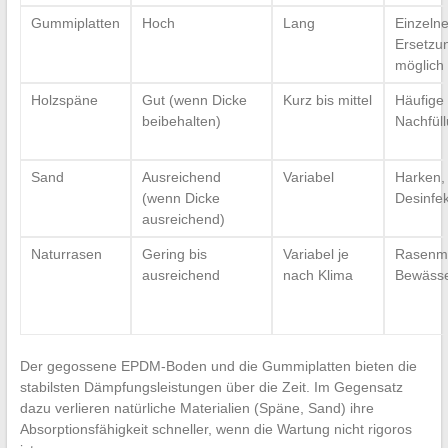
Gummiplatten
Hoch
Lang
Einzeln
Ersetzu
möglich
Holzspäne
Gut (wenn Dicke
Kurz bis mittel
Häufige
beibehalten)
Nachfül
Sand
Ausreichend
Variabel
Harken,
(wenn Dicke
Desinfek
ausreichend)
Naturrasen
Gering bis
Variabel je
Rasenm
ausreichend
nach Klima
Bewäss
Der gegossene EPDM-Boden und die Gummiplatten bieten die
stabilsten Dämpfungsleistungen über die Zeit. Im Gegensatz
dazu verlieren natürliche Materialien (Späne, Sand) ihre
Absorptionsfähigkeit schneller, wenn die Wartung nicht rigoros