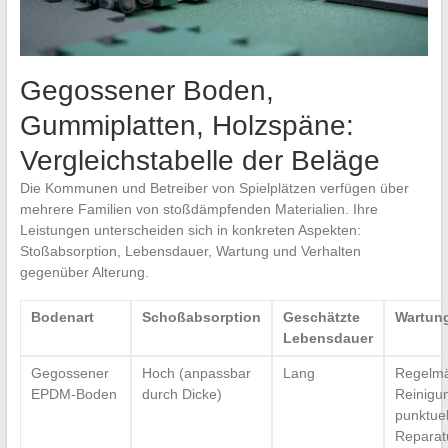
Gegossener Boden,
Gummiplatten, Holzspäne:
Vergleichstabelle der Beläge
Die Kommunen und Betreiber von Spielplätzen verfügen über
mehrere Familien von stoßdämpfenden Materialien. Ihre
Leistungen unterscheiden sich in konkreten Aspekten:
Stoßabsorption, Lebensdauer, Wartung und Verhalten
gegenüber Alterung.
Bodenart
Schoßabsorption
Geschätzte
Wartun
Lebensdauer
Gegossener
Hoch (anpassbar
Lang
Regelm
EPDM-Boden
durch Dicke)
Reinigu
punktuel
Reparat