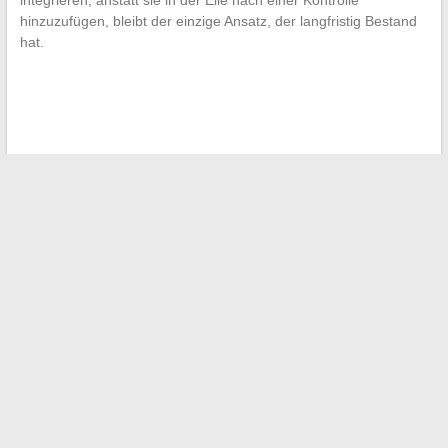
hinzuzufügen, bleibt der einzige Ansatz, der langfristig Bestand
hat.
←
Alles über Ambiance Immo: Neuigkeiten, Tipps und
Immobilienneuheiten