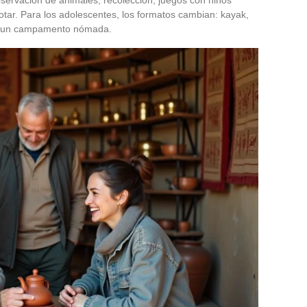
bservación de animales, recolección, juegos con niños
otar. Para los adolescentes, los formatos cambian: kayak,
de un campamento nómada.