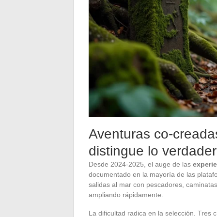
Aventuras co-creadas
distingue lo verdade
Desde 2024-2025, el auge de las
experi
documentado en la mayoría de las platafo
salidas al mar con pescadores, caminatas 
ampliando rápidamente.
La dificultad radica en la selección. Tres 