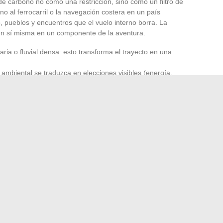
 carbono no como una restricción, sino como un filtro de
no al ferrocarril o la navegación costera en un país
o, pueblos y encuentros que el vuelo interno borra. La
 en sí misma en un componente de la aventura.
iaria o fluvial densa: esto transforma el trayecto en una
mbiental se traduzca en elecciones visibles (energía,
 en lugar de un sello auto-atribuido.
itar mejor cada etapa, lo que aumenta mecánicamente la
o se define por la distancia recorrida ni por el carácter
alidad del vínculo creado con un lugar, sus habitantes y su
densidad relacional
: es el único filtro que resiste a la
mercado.