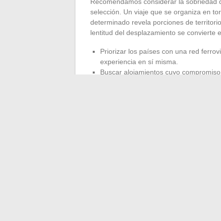
Recomendamos considerar la sobriedad de
selección. Un viaje que se organiza en tor
determinado revela porciones de territori
lentitud del desplazamiento se convierte
Priorizar los países con una red ferrov
experiencia en sí misma.
Buscar alojamientos cuyo compromiso a
abastecimiento local, gestión del agua)
Aceptar visitar menos sitios para hab
profundidad de los encuentros locales.
El viaje de aventura auténtico en 2025 ya n
espectacular del destino. Se mide por la c
economía local.
Menos kilómetros, más 
inflación de ofertas « auténticas » en el 