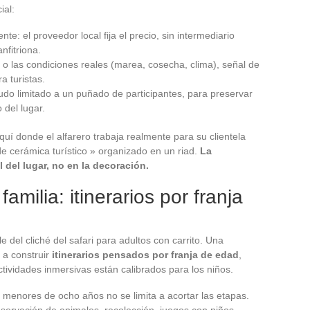
ial:
te: el proveedor local fija el precio, sin intermediario
nfitriona.
o las condiciones reales (marea, cosecha, clima), señal de
a turistas.
do limitado a un puñado de participantes, para preservar
o del lugar.
uí donde el alfarero trabaja realmente para su clientela
e cerámica turístico » organizado en un riad.
La
 del lugar, no en la decoración.
amilia: itinerarios por franja
le del cliché del safari para adultos con carrito. Una
 a construir
itinerarios pensados por franja de edad
,
actividades inmersivas están calibrados para los niños.
 menores de ocho años no se limita a acortar las etapas.