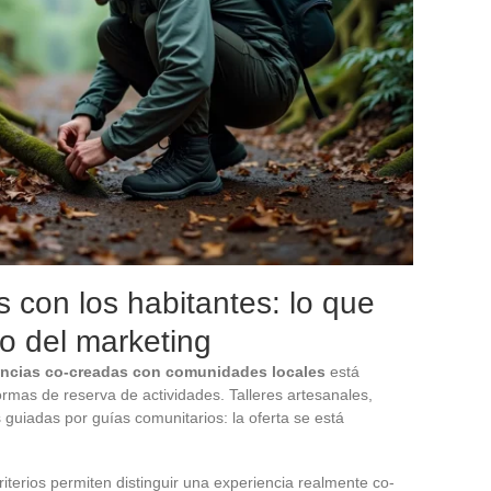
 con los habitantes: lo que
ro del marketing
encias co-creadas con comunidades locales
está
rmas de reserva de actividades. Talleres artesanales,
guiadas por guías comunitarios: la oferta se está
criterios permiten distinguir una experiencia realmente co-