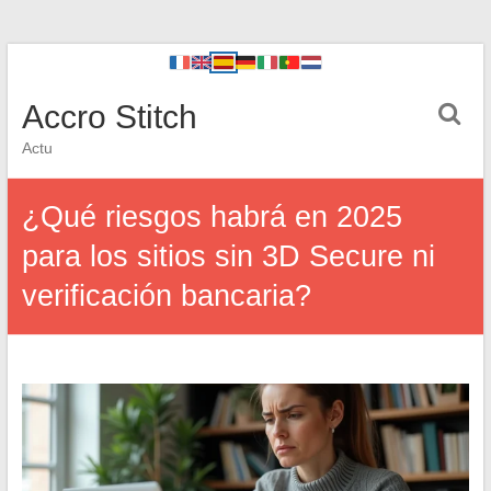
Accro Stitch
Actu
¿Qué riesgos habrá en 2025
para los sitios sin 3D Secure ni
verificación bancaria?