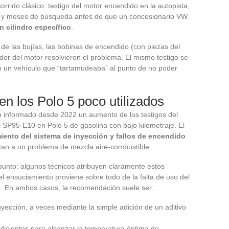
corrido clásico: testigo del motor encendido en la autopista,
o, y meses de búsqueda antes de que un concesionario VW
n cilindro específico
.
e las bujías, las bobinas de encendido (con piezas del
ador del motor resolvieron el problema. El mismo testigo se
n un vehículo que “tartamudeaba” al punto de no poder
n los Polo 5 poco utilizados
n informado desde 2022 un aumento de los testigos del
 SP95-E10 en Polo 5 de gasolina con bajo kilometraje. El
iento del sistema de inyección y fallos de encendido
tan a un problema de mezcla aire-combustible.
unto: algunos técnicos atribuyen claramente estos
el ensuciamiento proviene sobre todo de la falta de uso del
). En ambos casos, la recomendación suele ser:
nyección, a veces mediante la simple adición de un aditivo
icientes para alcanzar la temperatura óptima de