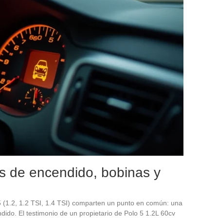
los de encendido, bobinas y
5 (1.2, 1.2 TSI, 1.4 TSI) comparten un punto en común: una
ndido. El testimonio de un propietario de Polo 5 1.2L 60cv