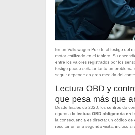
En un Volkswagen Polo 5, el testigo del 
motor estilizado en el tablero. Su encend
entre los valores registrados por los se
testigo puede señalar tanto un problema 
seguir depende en gran medida del contex
Lectura OBD y contro
que pesa más que a
Desde finales de 2023, los centros de co
rigurosa la
lectura OBD obligatoria en 
la consecuencia es directa: un código de 
resultar en una segunda visita, incluso si 