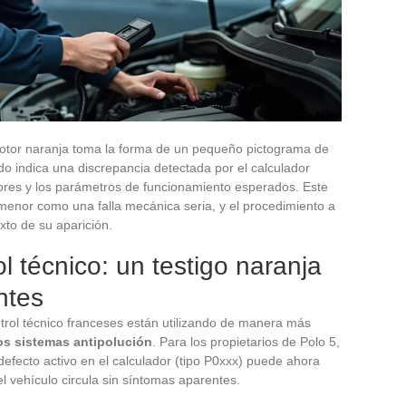
motor naranja toma la forma de un pequeño pictograma de
ido indica una discrepancia detectada por el calculador
nsores y los parámetros de funcionamiento esperados. Este
menor como una falla mecánica seria, y el procedimiento a
to de su aparición.
l técnico: un testigo naranja
ntes
ntrol técnico franceses están utilizando de manera más
los sistemas antipolución
. Para los propietarios de Polo 5,
defecto activo en el calculador (tipo P0xxx) puede ahora
el vehículo circula sin síntomas aparentes.