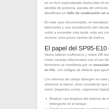
en un foro especializado ilustra bien el re
pérdida de potencia, parada del vehícul
identificara un
fallo de combustión en u
En este caso documentado, el reemplazo d
fabricante) y una actualización del calcul
volvió a encender más tarde, esta vez co
recorrer unos pocos cientos de metros.
El papel del SP95-E10 e
Varios talleres multimarca y redes VW ha
motor naranja relacionados con el uso del
fenómeno se manifiesta por un
ensuciam
en frío
, con códigos de defecto que apun
Los retornos de campo divergen en este p
síntomas al etanol, otros consideran que 
motor (trayectos cortos, regímenes bajos
Realizar una limpieza del sistema de i
detergente en el tanque
Conducir regularmente a regímenes suf