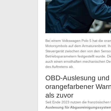
Bei einem Volkswagen Polo 5 hat die orang
Motorsymbols auf dem Armaturenbrett. Ih
Steuergerät zwischen den von den Senso
Betriebsparametern festgestellt wurde. D
auch einen ernsthaften mechanischen Def
des Auftretens ab.
OBD-Auslesung und t
orangefarbener Warn
als zuvor
Seit Ende 2023 nutzen die französischen 
Auslesung für Abgasreinigungssyste