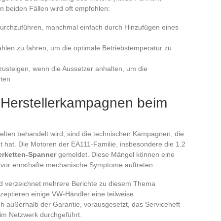
In beiden Fällen wird oft empfohlen:
durchzuführen, manchmal einfach durch Hinzufügen eines
len zu fahren, um die optimale Betriebstemperatur zu
zusteigen, wenn die Aussetzer anhalten, um die
rten
d Herstellerkampagnen beim
selten behandelt wird, sind die technischen Kampagnen, die
t hat. Die Motoren der EA111-Familie, insbesondere die 1.2
erketten-Spanner
gemeldet. Diese Mängel können eine
evor ernsthafte mechanische Symptome auftreten.
d verzeichnet mehrere Berichte zu diesem Thema
zeptieren einige VW-Händler eine teilweise
 außerhalb der Garantie, vorausgesetzt, das Serviceheft
 im Netzwerk durchgeführt.