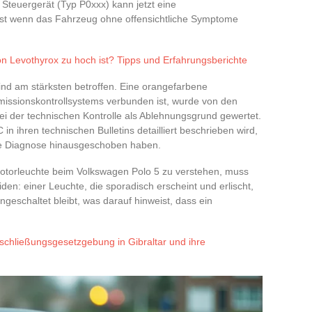
Steuergerät (Typ P0xxx) kann jetzt eine
bst wenn das Fahrzeug ohne offensichtliche Symptome
n Levothyrox zu hoch ist? Tipps und Erfahrungsberichte
 sind am stärksten betroffen. Eine orangefarbene
missionskontrollsystems verbunden ist, wurde von den
 bei der technischen Kontrolle als Ablehnungsgrund gewertet.
n ihren technischen Bulletins detailliert beschrieben wird,
 die Diagnose hinausgeschoben haben.
torleuchte beim Volkswagen Polo 5 zu verstehen, muss
en: einer Leuchte, die sporadisch erscheint und erlischt,
ngeschaltet bleibt, was darauf hinweist, dass ein
eschließungsgesetzgebung in Gibraltar und ihre