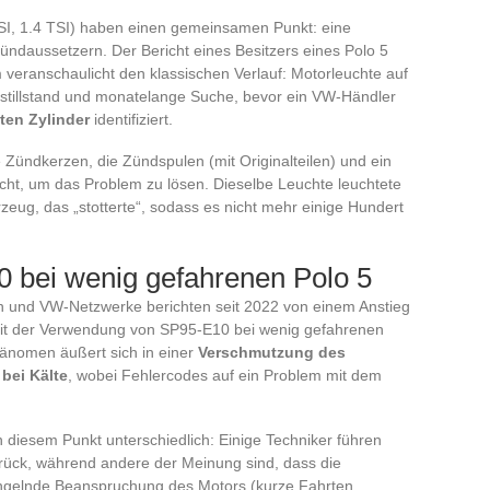
TSI, 1.4 TSI) haben einen gemeinsamen Punkt: eine
ndaussetzern. Der Bericht eines Besitzers eines Polo 5
 veranschaulicht den klassischen Verlauf: Motorleuchte auf
gstillstand und monatelange Suche, bevor ein VW-Händler
ten Zylinder
identifiziert.
 Zündkerzen, die Zündspulen (mit Originalteilen) und ein
ht, um das Problem zu lösen. Dieselbe Leuchte leuchtete
zeug, das „stotterte“, sodass es nicht mehr einige Hundert
0 bei wenig gefahrenen Polo 5
und VW-Netzwerke berichten seit 2022 von einem Anstieg
mit der Verwendung von SP95-E10 bei wenig gefahrenen
änomen äußert sich in einer
Verschmutzung des
bei Kälte
, wobei Fehlercodes auf ein Problem mit dem
 diesem Punkt unterschiedlich: Einige Techniker führen
rück, während andere der Meinung sind, dass die
ngelnde Beanspruchung des Motors (kurze Fahrten,