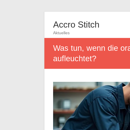
Accro Stitch
Aktuelles
Was tun, wenn die or
aufleuchtet?