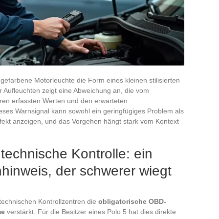
efarbene Motorleuchte die Form eines kleinen stilisierten
r Aufleuchten zeigt eine Abweichung an, die vom
ren erfassten Werten und den erwarteten
ieses Warnsignal kann sowohl ein geringfügiges Problem als
ekt anzeigen, und das Vorgehen hängt stark vom Kontext
echnische Kontrolle: ein
hinweis, der schwerer wiegt
technischen Kontrollzentren die
obligatorische OBD-
me
verstärkt. Für die Besitzer eines Polo 5 hat dies direkte