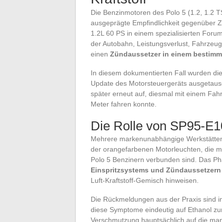
Die Benzinmotoren des Polo 5 (1.2, 1.2 
ausgeprägte Empfindlichkeit gegenüber Zü
1.2L 60 PS in einem spezialisierten Forum
der Autobahn, Leistungsverlust, Fahrzeu
einen
Zündaussetzer in einem bestimm
In diesem dokumentierten Fall wurden die
Update des Motorsteuergeräts ausgetausc
später erneut auf, diesmal mit einem Fahr
Meter fahren konnte.
Die Rolle von SP95-E1
Mehrere markenunabhängige Werkstätten 
der orangefarbenen Motorleuchten, die 
Polo 5 Benzinern verbunden sind. Das Ph
Einspritzsystems und Zündaussetzern 
Luft-Kraftstoff-Gemisch hinweisen.
Die Rückmeldungen aus der Praxis sind in
diese Symptome eindeutig auf Ethanol zu
Verschmutzung hauptsächlich auf die ma