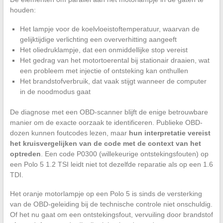
houden:
Het lampje voor de koelvloeistoftemperatuur, waarvan de
gelijktijdige verlichting een oververhitting aangeeft
Het oliedruklampje, dat een onmiddellijke stop vereist
Het gedrag van het motortoerental bij stationair draaien, wat
een probleem met injectie of ontsteking kan onthullen
Het brandstofverbruik, dat vaak stijgt wanneer de computer
in de noodmodus gaat
De diagnose met een OBD-scanner blijft de enige betrouwbare
manier om de exacte oorzaak te identificeren. Publieke OBD-
dozen kunnen foutcodes lezen, maar
hun interpretatie vereist
het kruisvergelijken van de code met de context van het
optreden
. Een code P0300 (willekeurige ontstekingsfouten) op
een Polo 5 1.2 TSI leidt niet tot dezelfde reparatie als op een 1.6
TDI.
Het oranje motorlampje op een Polo 5 is sinds de versterking
van de OBD-geleiding bij de technische controle niet onschuldig.
Of het nu gaat om een ontstekingsfout, vervuiling door brandstof