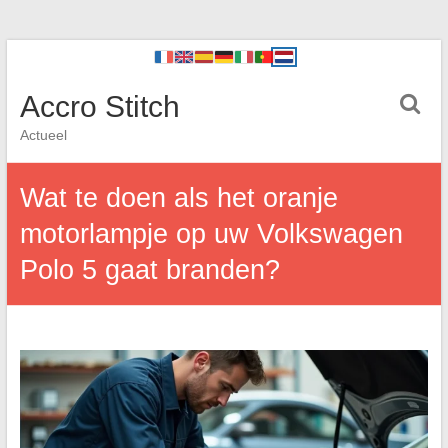
Accro Stitch
Actueel
Wat te doen als het oranje
motorlampje op uw Volkswagen
Polo 5 gaat branden?