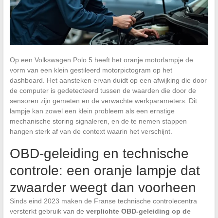
Op een Volkswagen Polo 5 heeft het oranje motorlampje de
vorm van een klein gestileerd motorpictogram op het
dashboard. Het aansteken ervan duidt op een afwijking die door
de computer is gedetecteerd tussen de waarden die door de
sensoren zijn gemeten en de verwachte werkparameters. Dit
lampje kan zowel een klein probleem als een ernstige
mechanische storing signaleren, en de te nemen stappen
hangen sterk af van de context waarin het verschijnt.
OBD-geleiding en technische
controle: een oranje lampje dat
zwaarder weegt dan voorheen
Sinds eind 2023 maken de Franse technische controlecentra
versterkt gebruik van de
verplichte OBD-geleiding op de