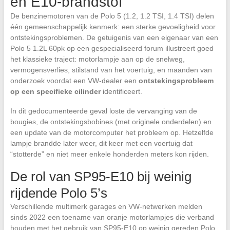
en E10-brandstof
De benzinemotoren van de Polo 5 (1.2, 1.2 TSI, 1.4 TSI) delen
één gemeenschappelijk kenmerk: een sterke gevoeligheid voor
ontstekingsproblemen. De getuigenis van een eigenaar van een
Polo 5 1.2L 60pk op een gespecialiseerd forum illustreert goed
het klassieke traject: motorlampje aan op de snelweg,
vermogensverlies, stilstand van het voertuig, en maanden van
onderzoek voordat een VW-dealer een
ontstekingsprobleem
op een specifieke cilinder
identificeert.
In dit gedocumenteerde geval loste de vervanging van de
bougies, de ontstekingsbobines (met originele onderdelen) en
een update van de motorcomputer het probleem op. Hetzelfde
lampje brandde later weer, dit keer met een voertuig dat
“stotterde” en niet meer enkele honderden meters kon rijden.
De rol van SP95-E10 bij weinig
rijdende Polo 5’s
Verschillende multimerk garages en VW-netwerken melden
sinds 2022 een toename van oranje motorlampjes die verband
houden met het gebruik van SP95-E10 op weinig gereden Polo