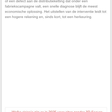
of een defect aan de distributieketting dat onder een
fabriekscampagne valt, een snelle diagnose blijft de meest
economische oplossing. Het uitstellen van de interventie leidt tot
een hogere rekening en, sinds kort, tot een herkeuring.
←
Welke risico’s zijn er in 2025 voor sites zonder 3D Secure