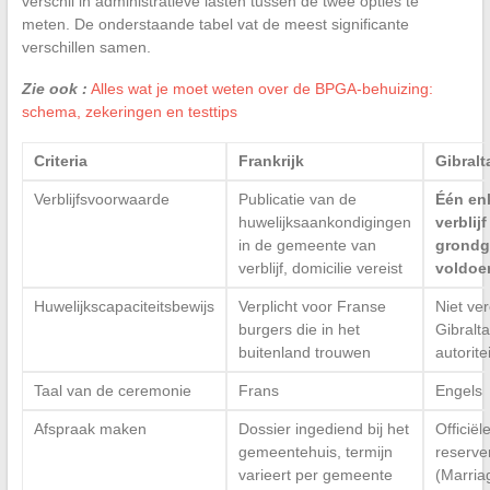
verschil in administratieve lasten tussen de twee opties te
meten. De onderstaande tabel vat de meest significante
verschillen samen.
Zie ook :
Alles wat je moet weten over de BPGA-behuizing:
schema, zekeringen en testtips
Criteria
Frankrijk
Gibralt
Verblijfsvoorwaarde
Publicatie van de
Één en
huwelijksaankondigingen
verblij
in de gemeente van
grondg
verblijf, domicilie vereist
voldoe
Huwelijkscapaciteitsbewijs
Verplicht voor Franse
Niet ver
burgers die in het
Gibralt
buitenland trouwen
autorite
Taal van de ceremonie
Frans
Engels
Afspraak maken
Dossier ingediend bij het
Officiël
gemeentehuis, termijn
reserve
varieert per gemeente
(Marriag