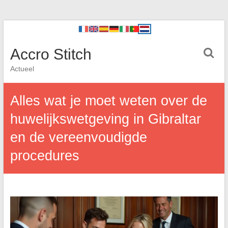
Accro Stitch
Actueel
Alles wat je moet weten over de
huwelijkswetgeving in Gibraltar
en de vereenvoudigde
procedures