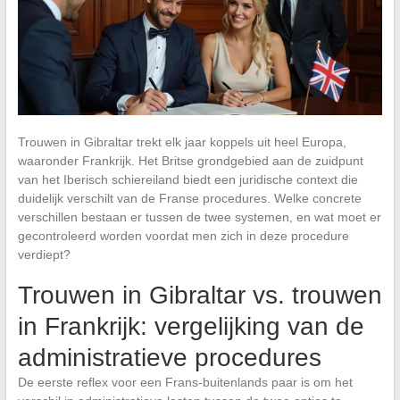
Trouwen in Gibraltar trekt elk jaar koppels uit heel Europa,
waaronder Frankrijk. Het Britse grondgebied aan de zuidpunt
van het Iberisch schiereiland biedt een juridische context die
duidelijk verschilt van de Franse procedures. Welke concrete
verschillen bestaan er tussen de twee systemen, en wat moet er
gecontroleerd worden voordat men zich in deze procedure
verdiept?
Trouwen in Gibraltar vs. trouwen
in Frankrijk: vergelijking van de
administratieve procedures
De eerste reflex voor een Frans-buitenlands paar is om het