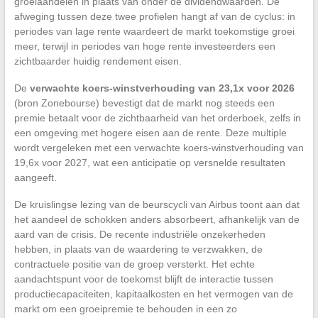
groeiaandelen in plaats van onder de dividendwaarden. De
afweging tussen deze twee profielen hangt af van de cyclus: in
periodes van lage rente waardeert de markt toekomstige groei
meer, terwijl in periodes van hoge rente investeerders een
zichtbaarder huidig rendement eisen.
De
verwachte koers-winstverhouding van 23,1x voor 2026
(bron Zonebourse) bevestigt dat de markt nog steeds een
premie betaalt voor de zichtbaarheid van het orderboek, zelfs in
een omgeving met hogere eisen aan de rente. Deze multiple
wordt vergeleken met een verwachte koers-winstverhouding van
19,6x voor 2027, wat een anticipatie op versnelde resultaten
aangeeft.
De kruislingse lezing van de beurscycli van Airbus toont aan dat
het aandeel de schokken anders absorbeert, afhankelijk van de
aard van de crisis. De recente industriële onzekerheden
hebben, in plaats van de waardering te verzwakken, de
contractuele positie van de groep versterkt. Het echte
aandachtspunt voor de toekomst blijft de interactie tussen
productiecapaciteiten, kapitaalkosten en het vermogen van de
markt om een groeipremie te behouden in een zo