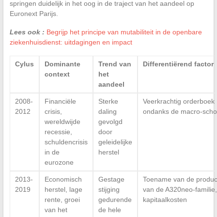
springen duidelijk in het oog in de traject van het aandeel op
Euronext Parijs.
Lees ook :
Begrijp het principe van mutabiliteit in de openbare
ziekenhuisdienst: uitdagingen en impact
Cylus
Dominante
Trend van
Differentiërend factor
context
het
aandeel
2008-
Financiële
Sterke
Veerkrachtig orderboek
2012
crisis,
daling
ondanks de macro-scho
wereldwijde
gevolgd
recessie,
door
schuldencrisis
geleidelijke
in de
herstel
eurozone
2013-
Economisch
Gestage
Toename van de produc
2019
herstel, lage
stijging
van de A320neo-familie,
rente, groei
gedurende
kapitaalkosten
van het
de hele