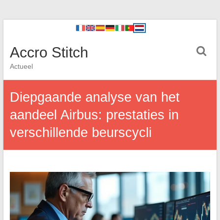
Accro Stitch
Actueel
Diepgaande analyse van het
aandeel Airbus: prestaties in
verschillende beurscycli