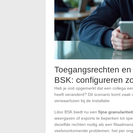
Toegangsrechten en 
BSK: configureren zon
Heb je ooit opgemerkt dat een collega ee
heeft veranderd? Dit scenario komt vaak
verwaarlozen bij de installatie.
Liloo BSK biedt nu een
fijne granularite
weergaven of exports te beperken tot spec
dezelfde rechten nodig als een filiaalman
veelvoorkomende problemen: het per onge