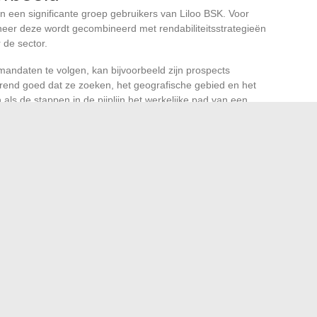
 een significante groep gebruikers van Liloo BSK. Voor
nneer deze wordt gecombineerd met rendabiliteitsstrategieën
r de sector.
mandaten te volgen, kan bijvoorbeeld zijn prospects
rend goed dat ze zoeken, het geografische gebied en het
als de stappen in de pijplijn het werkelijke pad van een
ijk verschilt van dat van een klassieke B2B-klant.
lus creëren: eerste contact, bezichtiging, aanbod,
teria van het onroerend goed (oppervlakte, locatie, staat)
rij commentaar op te slaan
tor van gemiddelde verkoopduur om onroerend goed dat
ke vastgoedcyclus
transformeert Liloo BSK van een
ommercieel sturingsinstrument. Agents die deze stap van
 eerste weken een betere leesbaarheid van hun activiteiten.
iloo BSK: de checklist voordat