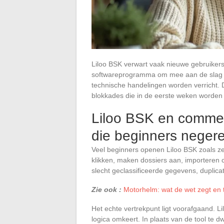
Liloo BSK verwart vaak nieuwe gebruikers
softwareprogramma om mee aan de slag te
technische handelingen worden verricht. 
blokkades die in de eerste weken worden
Liloo BSK en commerc
die beginners neger
Veel beginners openen Liloo BSK zoals z
klikken, maken dossiers aan, importeren con
slecht geclassificeerde gegevens, duplica
Zie ook :
Motorhelm: wat de wet zegt en ti
Het echte vertrekpunt ligt voorafgaand. L
logica omkeert. In plaats van de tool te