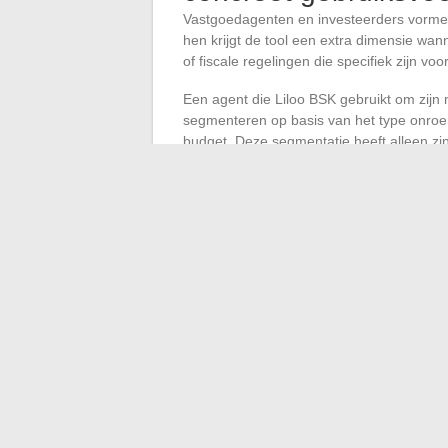
Vastgoedagenten en investeerders vormen
hen krijgt de tool een extra dimensie wa
of fiscale regelingen die specifiek zijn voo
Een agent die Liloo BSK gebruikt om zijn 
segmenteren op basis van het type onroe
budget. Deze segmentatie heeft alleen zin 
vastgoedkoper weerspiegelen, dat aanzienl
Specifieke stappen voor de vastgoedcyc
compromis, authentieke akte
Aangepaste velden gebruiken om de cri
te noteren in plaats van alles in een v
Elk mandaat koppelen aan een indica
stagneert te identificeren
De pijplijn aanpassen aan de werkelij
eenvoudig contactenboek naar een echt c
personalisatie doorlopen, merken al in de
Eerste instellingen L