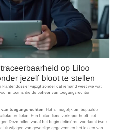
traceerbaarheid op Liloo
der jezelf bloot te stellen
n klantendossier wijzigt zonder dat iemand weet wie wat
 voor in teams die de beheer van toegangsrechten
it van toegangsrechten
. Het is mogelijk om bepaalde
ifieke profielen. Een buitendienstverkoper heeft niet
ager. Deze rollen vanaf het begin definiëren voorkomt twee
luk wijzigen van gevoelige gegevens en het lekken van