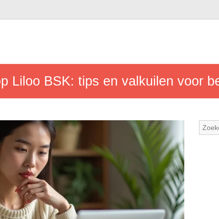
 Liloo BSK: tips en valkuilen voor b