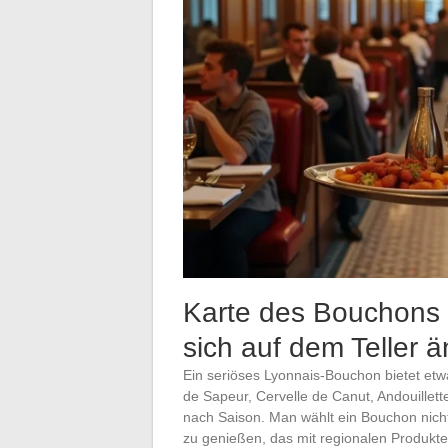
Karte des Bouchons 
sich auf dem Teller ä
Ein seriöses Lyonnais-Bouchon bietet etw
de Sapeur, Cervelle de Canut, Andouillette
nach Saison. Man wählt ein Bouchon nicht
zu genießen, das mit regionalen Produkten