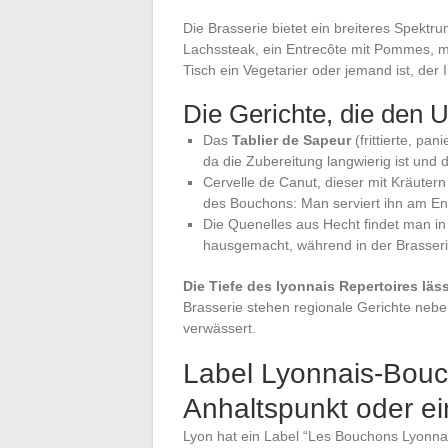
Die Brasserie bietet ein breiteres Spektru
Lachssteak, ein Entrecôte mit Pommes, man
Tisch ein Vegetarier oder jemand ist, der 
Die Gerichte, die den
Das
Tablier de Sapeur
(frittierte, pan
da die Zubereitung langwierig ist und di
Cervelle de Canut, dieser mit Kräuter
des Bouchons: Man serviert ihn am End
Die Quenelles aus Hecht findet man in
hausgemacht, während in der Brasserie 
Die Tiefe des lyonnais Repertoires lä
Brasserie stehen regionale Gerichte neben 
verwässert.
Label Lyonnais-Bouc
Anhaltspunkt oder e
Lyon hat ein Label “Les Bouchons Lyonnais”