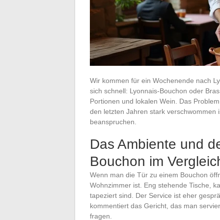
Wir kommen für ein Wochenende nach Lyon
sich schnell: Lyonnais-Bouchon oder Bras
Portionen und lokalen Wein. Das Problem
den letzten Jahren stark verschwommen ist
beanspruchen.
Das Ambiente und de
Bouchon im Vergleich
Wenn man die Tür zu einem Bouchon öffnet
Wohnzimmer ist. Eng stehende Tische, kar
tapeziert sind. Der Service ist eher gespr
kommentiert das Gericht, das man servier
fragen.