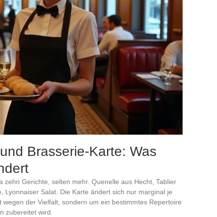
und Brasserie-Karte: Was
ndert
a zehn Gerichte, selten mehr. Quenelle aus Hecht, Tablier
, Lyonnaiser Salat. Die Karte ändert sich nur marginal je
 wegen der Vielfalt, sondern um ein bestimmtes Repertoire
 zubereitet wird.