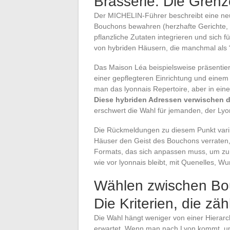
Brasserie: Die Grenz
Der MICHELIN-Führer beschreibt eine ne
Bouchons bewahren (herzhafte Gerichte, G
pflanzliche Zutaten integrieren und sich f
von hybriden Häusern, die manchmal als
Das Maison Léa beispielsweise präsentier
einer gepflegteren Einrichtung und einem 
man das lyonnais Repertoire, aber in ein
Diese hybriden Adressen verwischen di
erschwert die Wahl für jemanden, der Ly
Die Rückmeldungen zu diesem Punkt varii
Häuser den Geist des Bouchons verraten, 
Formats, das sich anpassen muss, um zu ü
wie vor lyonnais bleibt, mit Quenelles, Wu
Wählen zwischen Bou
Die Kriterien, die zäh
Die Wahl hängt weniger von einer Hierar
erwartet. Wenn man nach Lyon kommt, 