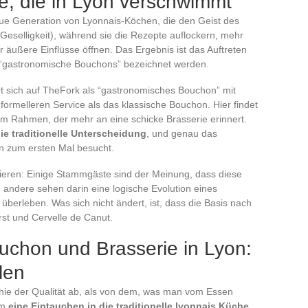
e, die in Lyon verschwimmt
ue Generation von Lyonnais-Köchen, die den Geist des
eselligkeit), während sie die Rezepte auflockern, mehr
ür äußere Einflüsse öffnen. Das Ergebnis ist das Auftreten
 “gastronomische Bouchons” bezeichnet werden.
t sich auf TheFork als “gastronomisches Bouchon” mit
formelleren Service als das klassische Bouchon. Hier findet
em Rahmen, der mehr an eine schicke Brasserie erinnert.
e traditionelle Unterscheidung
, und genau das
on zum ersten Mal besucht.
eren: Einige Stammgäste sind der Meinung, dass diese
andere sehen darin eine logische Evolution eines
berleben. Was sich nicht ändert, ist, dass die Basis nach
rst und Cervelle de Canut.
chon und Brasserie in Lyon:
len
chie der Qualität ab, als von dem, was man vom Essen
um
eine Eintauchen in die traditionelle lyonnais Küche