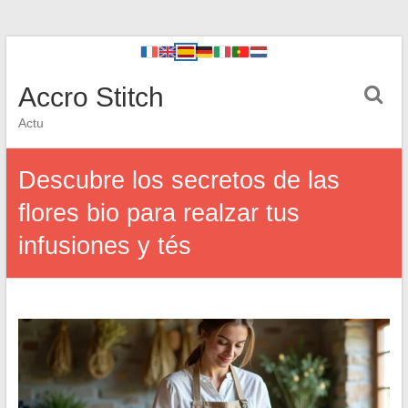
Accro Stitch
Actu
Descubre los secretos de las
flores bio para realzar tus
infusiones y tés