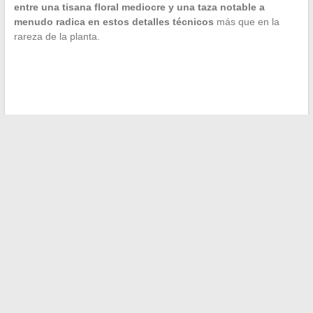
entre una tisana floral mediocre y una taza notable a
menudo radica en estos detalles técnicos
más que en la
rareza de la planta.
←
Todo lo que necesitas saber sobre el vidrio de seguridad: