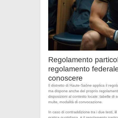
Regolamento particola
regolamento federale:
conoscere
Il distretto di Haute-Saône applica il reg
ma dispone anche del proprio regolamento
disposizioni al contesto locale: tabelle di
multe, modalità di convocazione.
In caso di contraddizione tra i due testi,
i
pratica quotidiana, è il regolamento partic