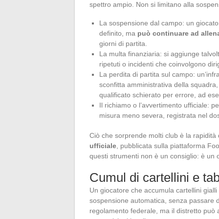
spettro ampio. Non si limitano alla sospens
La sospensione dal campo: un giocatore
definito, ma
può continuare ad allen
giorni di partita.
La multa finanziaria: si aggiunge talvo
ripetuti o incidenti che coinvolgono dirig
La perdita di partita sul campo: un’in
sconfitta amministrativa della squadra
qualificato schierato per errore, ad esem
Il richiamo o l’avvertimento ufficiale: 
misura meno severa, registrata nel dos
Ciò che sorprende molti club è la rapidità d
ufficiale
, pubblicata sulla piattaforma Foo
questi strumenti non è un consiglio: è un 
Cumul di cartellini e ta
Un giocatore che accumula cartellini gialli
sospensione automatica, senza passare dav
regolamento federale, ma il distretto può 