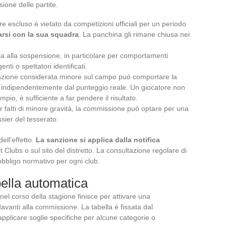
ione delle partite.
 escluso è vietato da competizioni ufficiali per un periodo
arsi con la sua squadra
. La panchina gli rimane chiusa nei
lta alla sospensione, in particolare per comportamenti
enti o spettatori identificati.
frazione considerata minore sul campo può comportare la
, indipendentemente dal punteggio reale. Un giocatore non
pio, è sufficiente a far pendere il risultato.
per fatti di minore gravità, la commissione può optare per una
sier del tesserato.
ell’effetto.
La sanzione si applica dalla notifica
t Clubs o sul sito del distretto. La consultazione regolare di
obbligo normativo per ogni club.
bella automatica
 nel corso della stagione finisce per attivare una
anti alla commissione. La tabella è fissata dal
applicare soglie specifiche per alcune categorie o