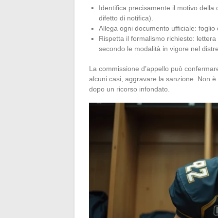
Identifica precisamente il motivo della
difetto di notifica).
Allega ogni documento ufficiale: foglio 
Rispetta il formalismo richiesto: lette
secondo le modalità in vigore nel distre
La commissione d’appello può confermare, 
alcuni casi, aggravare la sanzione. Non è
dopo un ricorso infondato.