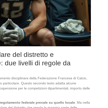
re del distretto e
 due livelli di regole da
olamento disciplinare della Federazione Francese di Calcio,
 particolare. Questo secondo testo adatta alcune
 sospensione per le competizioni dipartimentali, importo delle
l regolamento federale prevale su quello locale
. Ma nella
olare del distretto che regola la maggior parte delle