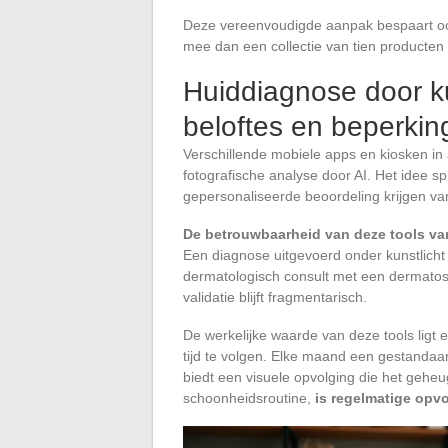
Deze vereenvoudigde aanpak bespaart ook t
mee dan een collectie van tien producten 
Huiddiagnose door ku
beloftes en beperki
Verschillende mobiele apps en kiosken i
fotografische analyse door AI. Het idee sp
gepersonaliseerde beoordeling krijgen va
De betrouwbaarheid van deze tools vari
Een diagnose uitgevoerd onder kunstlicht i
dermatologisch consult met een dermatos
validatie blijft fragmentarisch.
De werkelijke waarde van deze tools ligt el
tijd te volgen. Elke maand een gestandaa
biedt een visuele opvolging die het geheu
schoonheidsroutine,
is regelmatige opv