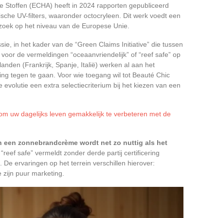
 Stoffen (ECHA) heeft in 2024 rapporten gepubliceerd
ische UV-filters, waaronder octocryleen. Dit werk voedt een
zoek op het niveau van de Europese Unie.
ie, in het kader van de “Green Claims Initiative” die tussen
voor de vermeldingen “oceaanvriendelijk” of “reef safe” op
anden (Frankrijk, Spanje, Italië) werken al aan het
g tegen te gaan. Voor wie toegang wil tot Beauté Chic
evolutie een extra selectiecriterium bij het kiezen van een
e om uw dagelijks leven gemakkelijk te verbeteren met de
van een zonnebrandcrème wordt net zo nuttig als het
“reef safe” vermeldt zonder derde partij certificering
 De ervaringen op het terrein verschillen hierover:
 zijn puur marketing.