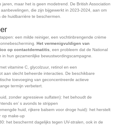
e jaren, maar het is geen modetrend. De British Association
he aanbevelingen, die zijn bijgewerkt in 2023-2024, aan om
m de huidbarrière te beschermen.
eer
 stappen: een milde reiniger, een vochtinbrengende crème
n zonnebescherming.
Het vermenigvuldigen van
ico op contactdermatitis
, een probleem dat de National
 in hun gezamenlijke bewustwordingscampagne.
t vitamine C, glycolzuur, retinol en een
ot aan slecht beheerde interacties. De beschikbare
atische toevoeging van geconcentreerde actieve
ange termijn verbetert.
 huid, zonder agressieve sulfaten): het behoudt de
chtends en’ s avonds te strippen
emengde huid, rijkere balsem voor droge huid): het herstelt
or op make-up
 het beschermt dagelijks tegen UV-stralen, ook in de