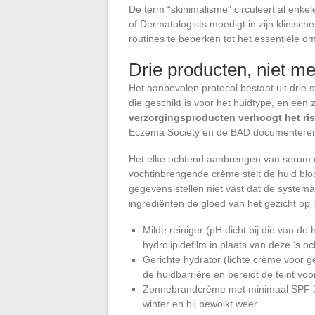
De term “skinimalisme” circuleert al enkel
of Dermatologists moedigt in zijn klinisc
routines te beperken tot het essentiële o
Drie producten, niet m
Het aanbevolen protocol bestaat uit drie
die geschikt is voor het huidtype, en ee
verzorgingsproducten verhoogt het ris
Eczema Society en de BAD documenteren
Het elke ochtend aanbrengen van serum me
vochtinbrengende crème stelt de huid blo
gegevens stellen niet vast dat de system
ingrediënten de gloed van het gezicht op l
Milde reiniger (pH dicht bij die van de
hydrolipidefilm in plaats van deze ‘s o
Gerichte hydrator (lichte crème voor g
de huidbarrière en bereidt de teint vo
Zonnebrandcrème met minimaal SPF 30:
winter en bij bewolkt weer