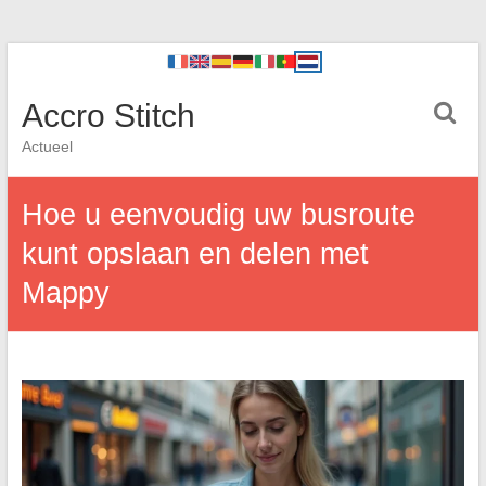
Accro Stitch
Actueel
Hoe u eenvoudig uw busroute
kunt opslaan en delen met
Mappy