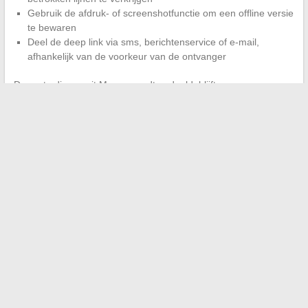
Gebruik de afdruk- of screenshotfunctie om een offline versie
te bewaren
Deel de deep link via sms, berichtenservice of e-mail,
afhankelijk van de voorkeur van de ontvanger
De route die vanuit Mappy wordt gedeeld, blijft een
momentopname van de berekening op het moment van de
zoekopdracht. Als de dienstregelingen van de bussen
veranderen tussen het moment van delen en de dag van de
verplaatsing, moet de ontvanger de berekening opnieuw starten
om actuele gegevens te verkrijgen. Deze beperking, die
gebruikelijk is voor alle routecalculators, verdient het om in
gedachten te worden gehouden wanneer je een route meerdere
dagen van tevoren doorgeeft.
←
Hoe toegang te krijgen tot My Arkevia bij een bug en
veelvoorkomende problemen op te lossen