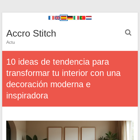
Accro Stitch
Actu
10 ideas de tendencia para
transformar tu interior con una
decoración moderna e
inspiradora