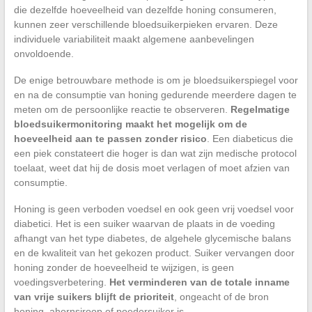
die dezelfde hoeveelheid van dezelfde honing consumeren,
kunnen zeer verschillende bloedsuikerpieken ervaren. Deze
individuele variabiliteit maakt algemene aanbevelingen
onvoldoende.
De enige betrouwbare methode is om je bloedsuikerspiegel voor
en na de consumptie van honing gedurende meerdere dagen te
meten om de persoonlijke reactie te observeren.
Regelmatige
bloedsuikermonitoring maakt het mogelijk om de
hoeveelheid aan te passen zonder risico
. Een diabeticus die
een piek constateert die hoger is dan wat zijn medische protocol
toelaat, weet dat hij de dosis moet verlagen of moet afzien van
consumptie.
Honing is geen verboden voedsel en ook geen vrij voedsel voor
diabetici. Het is een suiker waarvan de plaats in de voeding
afhangt van het type diabetes, de algehele glycemische balans
en de kwaliteit van het gekozen product. Suiker vervangen door
honing zonder de hoeveelheid te wijzigen, is geen
voedingsverbetering.
Het verminderen van de totale inname
van vrije suikers blijft de prioriteit
, ongeacht of de bron
honing, ahornsiroop of poedersuiker is.