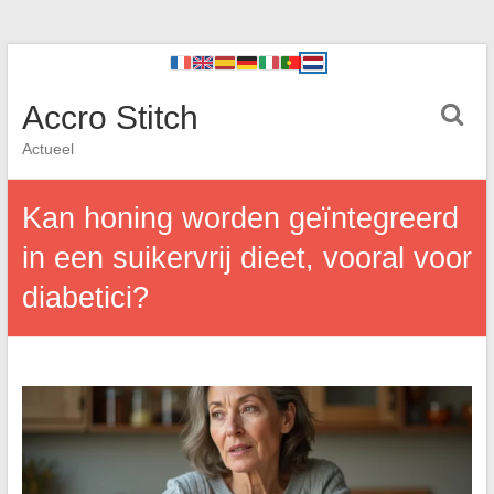
Accro Stitch
Actueel
Kan honing worden geïntegreerd
in een suikervrij dieet, vooral voor
diabetici?