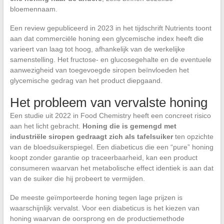
bloemennaam.
Een review gepubliceerd in 2023 in het tijdschrift Nutrients toont
aan dat commerciële honing een glycemische index heeft die
varieert van laag tot hoog, afhankelijk van de werkelijke
samenstelling. Het fructose- en glucosegehalte en de eventuele
aanwezigheid van toegevoegde siropen beïnvloeden het
glycemische gedrag van het product diepgaand.
Het probleem van vervalste honing
Een studie uit 2022 in Food Chemistry heeft een concreet risico
aan het licht gebracht.
Honing die is gemengd met
industriële siropen gedraagt zich als tafelsuiker
ten opzichte
van de bloedsuikerspiegel. Een diabeticus die een “pure” honing
koopt zonder garantie op traceerbaarheid, kan een product
consumeren waarvan het metabolische effect identiek is aan dat
van de suiker die hij probeert te vermijden.
De meeste geïmporteerde honing tegen lage prijzen is
waarschijnlijk vervalst. Voor een diabeticus is het kiezen van
honing waarvan de oorsprong en de productiemethode