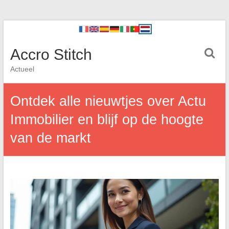
Accro Stitch
Actueel
Ontdek alle nieuwtjes over Actu
Immobilier en blijf op de hoogte
van de markt