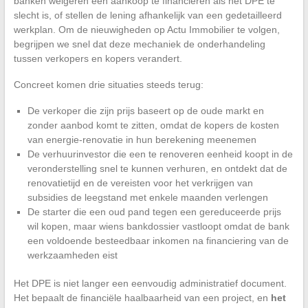
banken weigeren een aankoop te financieren als het DPE te
slecht is, of stellen de lening afhankelijk van een gedetailleerd
werkplan. Om de nieuwigheden op Actu Immobilier te volgen,
begrijpen we snel dat deze mechaniek de onderhandeling
tussen verkopers en kopers verandert.
Concreet komen drie situaties steeds terug:
De verkoper die zijn prijs baseert op de oude markt en
zonder aanbod komt te zitten, omdat de kopers de kosten
van energie-renovatie in hun berekening meenemen
De verhuurinvestor die een te renoveren eenheid koopt in de
veronderstelling snel te kunnen verhuren, en ontdekt dat de
renovatietijd en de vereisten voor het verkrijgen van
subsidies de leegstand met enkele maanden verlengen
De starter die een oud pand tegen een gereduceerde prijs
wil kopen, maar wiens bankdossier vastloopt omdat de bank
een voldoende besteedbaar inkomen na financiering van de
werkzaamheden eist
Het DPE is niet langer een eenvoudig administratief document.
Het bepaalt de financiële haalbaarheid van een project, en
het