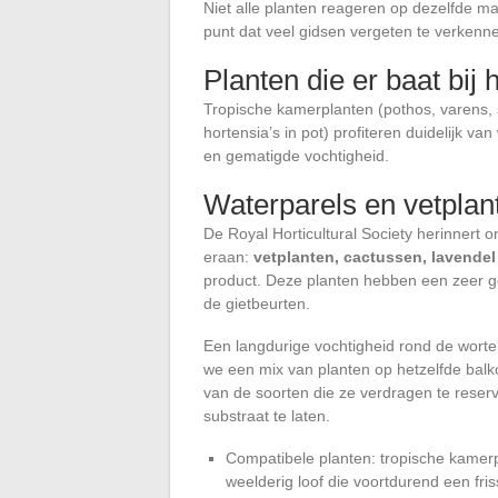
Niet alle planten reageren op dezelfde ma
punt dat veel gidsen vergeten te verkenn
Planten die er baat bij
Tropische kamerplanten (pothos, varens,
hortensia’s in pot) profiteren duidelijk 
en gematigde vochtigheid.
Waterparels en vetplan
De Royal Horticultural Society herinnert o
eraan:
vetplanten, cactussen, lavendel
product. Deze planten hebben een zeer g
de gietbeurten.
Een langdurige vochtigheid rond de wortel
we een mix van planten op hetzelfde balk
van de soorten die ze verdragen te reser
substraat te laten.
Compatibele planten: tropische kamerp
weelderig loof die voortdurend een fri