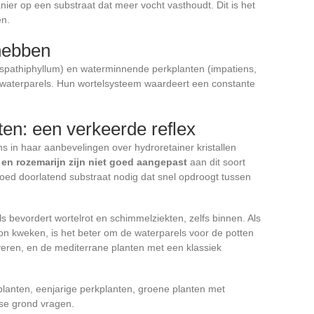
nier op een substraat dat meer vocht vasthoudt. Dit is het
en.
 hebben
 spathiphyllum) en waterminnende perkplanten (impatiens,
van waterparels. Hun wortelsysteem waardeert een constante
ten: een verkeerde reflex
ns in haar aanbevelingen over hydroretainer kristallen
 en rozemarijn zijn niet goed aangepast
aan dit soort
oed doorlatend substraat nodig dat snel opdroogt tussen
s bevordert wortelrot en schimmelziekten, zelfs binnen. Als
on kweken, is het beter om de waterparels voor de potten
veren, en de mediterrane planten met een klassiek
lanten, eenjarige perkplanten, groene planten met
sse grond vragen.