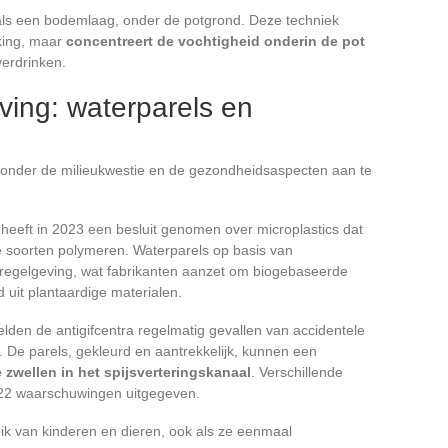
als een bodemlaag, onder de potgrond. Deze techniek
rking, maar
concentreert de vochtigheid onderin de pot
verdrinken.
eving: waterparels en
zonder de milieukwestie en de gezondheidsaspecten aan te
eft in 2023 een besluit genomen over microplastics dat
e soorten polymeren. Waterparels op basis van
regelgeving, wat fabrikanten aanzet om biogebaseerde
 uit plantaardige materialen.
elden de antigifcentra regelmatig gevallen van accidentele
. De parels, gekleurd en aantrekkelijk, kunnen een
zwellen in het spijsverteringskanaal
. Verschillende
022 waarschuwingen uitgegeven.
ik van kinderen en dieren, ook als ze eenmaal