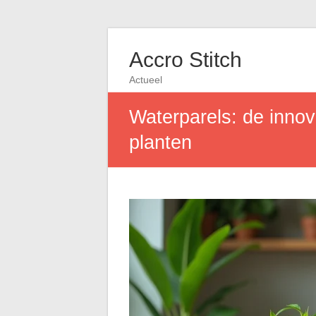
Accro Stitch
Actueel
Waterparels: de inno
planten