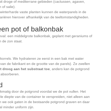
 uit droge of mediterrane gebieden (cactussen, agaven,
 of salie).
winterharde vaste planten kunnen de waterparels in de
ariëren hierover afhankelijk van de teeltomstandigheden.
een pot of balkonbak
al: een middelgrote balkonbak, geplant met geraniums of
n de zon staat.
korrels. We hydrateren ze eerst in een bak met water
van de fabrikant en de grootte van de parels). Ze zwellen
t droog aan het substraat toe
, anders kan de potgrond
 absorberen.
d
kmatig door de potgrond voordat we de pot vullen. Het
e diepte van de container te verspreiden, niet alleen aan
en we ook gaten in de bestaande potgrond graven en daar
l minder uniform zijn.