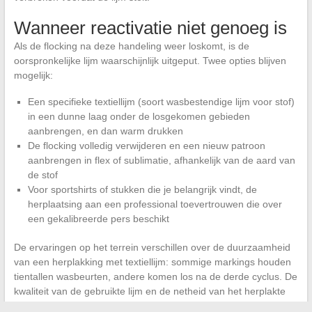
Wanneer reactivatie niet genoeg is
Als de flocking na deze handeling weer loskomt, is de
oorspronkelijke lijm waarschijnlijk uitgeput. Twee opties blijven
mogelijk:
Een specifieke textiellijm (soort wasbestendige lijm voor stof)
in een dunne laag onder de losgekomen gebieden
aanbrengen, en dan warm drukken
De flocking volledig verwijderen en een nieuw patroon
aanbrengen in flex of sublimatie, afhankelijk van de aard van
de stof
Voor sportshirts of stukken die je belangrijk vindt, de
herplaatsing aan een professional toevertrouwen die over
een gekalibreerde pers beschikt
De ervaringen op het terrein verschillen over de duurzaamheid
van een herplakking met textiellijm: sommige markings houden
tientallen wasbeurten, andere komen los na de derde cyclus. De
kwaliteit van de gebruikte lijm en de netheid van het herplakte
gebied (afwezigheid van resten van oude lijm) spelen een