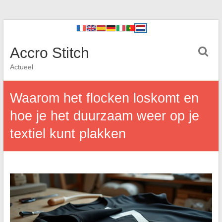
Accro Stitch
Actueel
Waarom het flocken loskomt en
hoe je het duurzaam weer op je
textiel kunt plakken