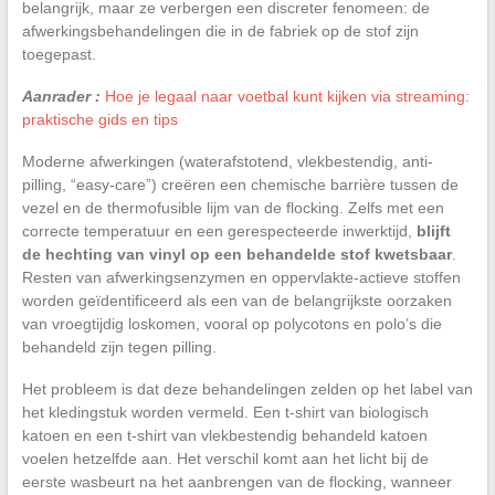
belangrijk, maar ze verbergen een discreter fenomeen: de
afwerkingsbehandelingen die in de fabriek op de stof zijn
toegepast.
Aanrader :
Hoe je legaal naar voetbal kunt kijken via streaming:
praktische gids en tips
Moderne afwerkingen (waterafstotend, vlekbestendig, anti-
pilling, “easy-care”) creëren een chemische barrière tussen de
vezel en de thermofusible lijm van de flocking. Zelfs met een
correcte temperatuur en een gerespecteerde inwerktijd,
blijft
de hechting van vinyl op een behandelde stof kwetsbaar
.
Resten van afwerkingsenzymen en oppervlakte-actieve stoffen
worden geïdentificeerd als een van de belangrijkste oorzaken
van vroegtijdig loskomen, vooral op polycotons en polo’s die
behandeld zijn tegen pilling.
Het probleem is dat deze behandelingen zelden op het label van
het kledingstuk worden vermeld. Een t-shirt van biologisch
katoen en een t-shirt van vlekbestendig behandeld katoen
voelen hetzelfde aan. Het verschil komt aan het licht bij de
eerste wasbeurt na het aanbrengen van de flocking, wanneer